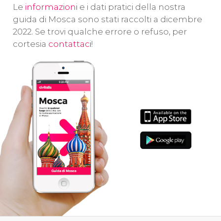
segreti del
scoprire in
Le
informazioni
e i dati pratici della nostra
co
Cremlino
!
questo
tour
guida di Mosca sono stati raccolti a dicembre
uo
della Mosca
2022. Se trovi qualche errore o refuso, per
Fa
illuminata
.
cortesia
contattaci
!