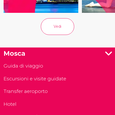
Vedi
Mosca
Guida di viaggio
Escursioni e visite guidate
Transfer aeroporto
Hotel