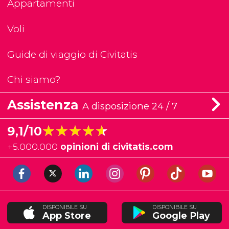
Appartamenti
Voli
Guide di viaggio di Civitatis
Chi siamo?
Assistenza
A disposizione 24 / 7
★★★★★
★★★★★
9,1/10
+
5.000.000
opinioni di civitatis.com
DISPONIBILE SU
DISPONIBILE SU
App Store
Google Play