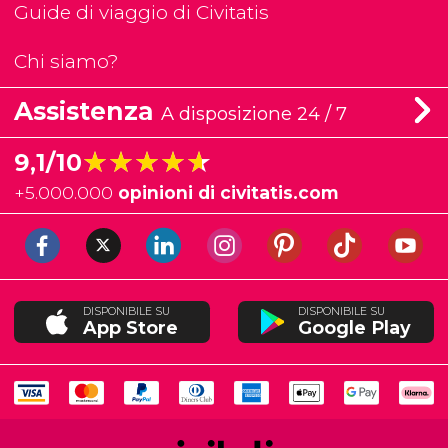
Guide di viaggio di Civitatis
Chi siamo?
Assistenza
A disposizione 24 / 7
★★★★★
★★★★★
9,1/10
+
5.000.000
opinioni di civitatis.com
DISPONIBILE SU
DISPONIBILE SU
App Store
Google Play