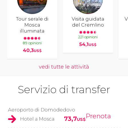
Tour serale di
Visita guidata
V
Mosca
del Cremlino
illuminata
221 opinioni
89 opinioni
54,1
US$
40,3
US$
vedi tutte le attività
Servizio di transfer
Aeroporto di Domodedovo
Prenota
73,7
Hotel a Mosca
US$