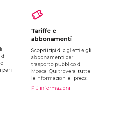
Tariffe e
abbonamenti
i
Scopri i tipi di biglietti e gli
 di
abbonamenti per il
co
trasporto pubblico di
 per i
Mosca. Qui troverai tutte
le informazioni e i prezzi.
Più informazioni