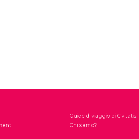
Guide di viaggio di Civitatis
menti
Chi siamo?