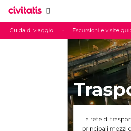
Guida di viaggio
Escursioni e visite gu
Trasp
La rete di trasp
principali mezzi di