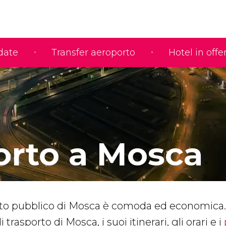
idate
Transfer aeroporto
Hotel in offe
orto a Mosca
orto pubblico di Mosca è comoda ed economica. 
 trasporto di Mosca, i suoi itinerari, gli orari e i