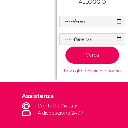
ALLOGGIO
Arrivo
Partenza
Cerca
Trova gli hotel più economici
Assistenza
Contatta Civitatis
A disposizione 24 / 7