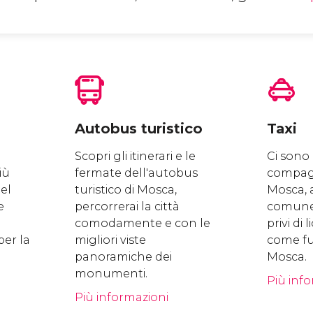
Autobus turistico
Taxi
Scopri gli itinerari e le
Ci sono 
iù
fermate dell'autobus
compagn
el
turistico di Mosca,
Mosca, 
e
percorrerai la città
comune l
comodamente e con le
privi di 
per la
migliori viste
come fun
panoramiche dei
Mosca.
monumenti.
Più inf
Più informazioni