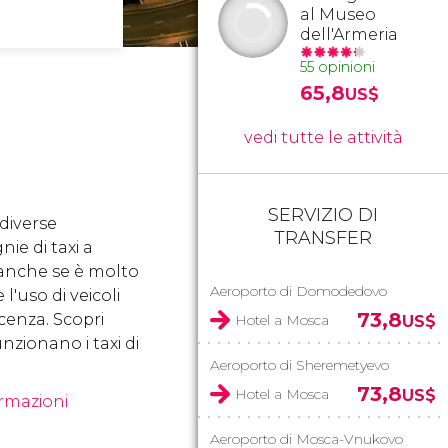
al Museo
dell'Armeria
55 opinioni
65,8
US$
vedi tutte le attività
SERVIZIO DI
diverse
TRANSFER
ie di taxi a
anche se è molto
Aeroporto di Domodedovo
'uso di veicoli
73,8
licenza. Scopri
Hotel a Mosca
US$
zionano i taxi di
Aeroporto di Sheremetyevo
73,8
Hotel a Mosca
US$
ormazioni
Aeroporto di Mosca-Vnukovo