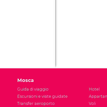
Mosca
Guida di viaggio
Hotel
Escursioni e visite guidate
Apparta
Transfer aeroporto
Voli