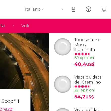
Italiano
rta
Voli
Il tuo carrello è vuoto
Tour serale di
Mosca
illuminata
89 opinioni
40,4
US$
Visita guidata
del Cremlino
221 opinioni
54,2
US$
Scopri i
prezzi
.
Visita guidata