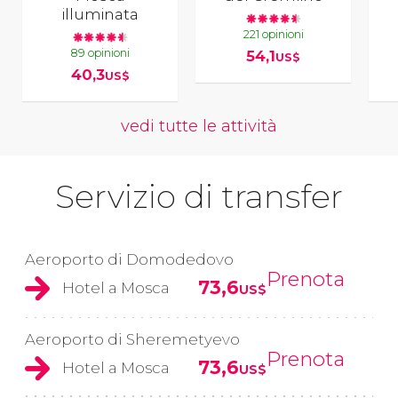
illuminata
221 opinioni
89 opinioni
54,1
US$
40,3
US$
vedi tutte le attività
Servizio di transfer
Aeroporto di Domodedovo
Prenota
73,6
Hotel a Mosca
US$
Aeroporto di Sheremetyevo
Prenota
73,6
Hotel a Mosca
US$