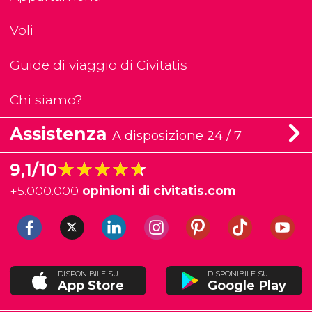
Voli
Guide di viaggio di Civitatis
Chi siamo?
Assistenza
A disposizione 24 / 7
★★★★★
★★★★★
9,1/10
+
5.000.000
opinioni di civitatis.com
DISPONIBILE SU
DISPONIBILE SU
App Store
Google Play